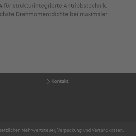
ür strukturintegrierte Antriebstechnik.
öchste Drehmomentdichte bei maximaler
Kontakt
gesetzlichen Mehrwertsteuer, Verpackung und Versandkosten.