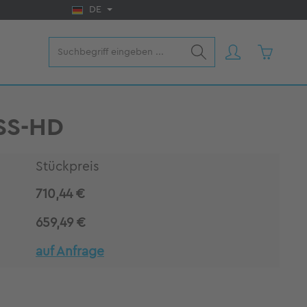
DE
Warenkorb
SS-HD
Stückpreis
710,44 €
659,49 €
auf Anfrage