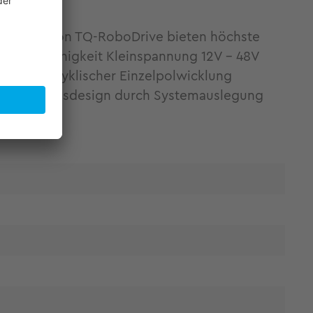
produkte von TQ-RoboDrive bieten höchste
lwellenfähigkeit Kleinspannung 12V - 48V
ls orthozyklischer Einzelpolwicklung
tes Antriebsdesign durch Systemauslegung
lenanteil