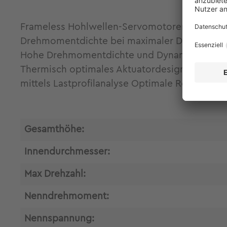
Frameless Hohlwellen-Servomotoren ILM85x04 
Drehmomentdichte bei maximaler Designfreihe
Hohe Drehmomentdichte und Dynamik Verlustar
Thermisch optimales Aktuatordesign durch St
mittels Lastprofilanalyse Optimale Regelbark
Gesamthöhe:
Innendurchmesser:
Max Drehzahl:
Nenndrehmoment:
Nennspannung: