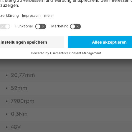
für strukturintegrierte Antriebstechnik. Original
it. Höchste Design-Freiheit durch Einbausätze Hoh
mes Design durch höchsten Kupferfüllfaktor mitte
rukturintegration Gewichts- und bauraumoptimier
eit durch hohe Bandbreite und niedrigsten Oberwel
20,77mm
52mm
7900rpm
0,3Nm
48V