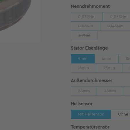
auswähl
Nenndrehmoment
0,032Nm
0,063Nm
(Diese Option ist zurzeit n
(Diese 
0,66Nm
0,145Nm
(Diese Option ist zurzeit ni
(Diese Op
3,9Nm
(Diese Option ist zurzeit nic
auswähle
Stator Eisenlänge
4mm
6mm
8
(Diese Option i
18mm
23mm
(Diese Option ist zurzeit nic
(Diese Option
auswäh
Außendurchmesser
25mm
38mm
(Diese Option ist zurzeit nic
(Diese Option
auswählen
Hallsensor
Mit Hallsensor
Ohne 
auswähle
Temperatursensor