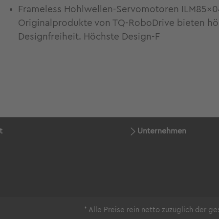
Frameless Hohlwellen-Servomotoren ILM85x04 f
Originalprodukte von TQ-RoboDrive bieten h
Designfreiheit. Höchste Design-F
t
Unternehmen
* Alle Preise rein netto zuzüglich der 