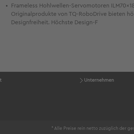
Frameless Hohlwellen-Servomotoren ILM70x18 f
Originalprodukte von TQ-RoboDrive bieten h
Designfreiheit. Höchste Design-F
t
Unternehmen
* Alle Preise rein netto zuzüglich der 