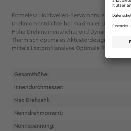
Frameless Hohlwellen-Servomotoren ILM70x18 f
Drehmomentdichte bei maximaler Designfreihe
Hohe Drehmomentdichte und Dynamik Verlustar
Thermisch optimales Aktuatordesign durch St
mittels Lastprofilanalyse Optimale Regelbark
Gesamthöhe:
Innendurchmesser:
Max Drehzahl:
Nenndrehmoment:
Nennspannung: