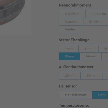
auswähl
Nenndrehmoment
0,032Nm
0,063Nm
(Diese Option ist zurzeit n
(Diese 
0,66Nm
0,145Nm
(Diese Option ist zurzeit ni
(Diese Op
3,9Nm
(Diese Option ist zurzeit nic
auswähle
Stator Eisenlänge
4mm
6mm
8
(Diese Option ist zurzeit nich
(Diese Option i
18mm
23mm
(Diese Option
auswäh
Außendurchmesser
25mm
38mm
(Diese Option ist zurzeit nic
(Diese Option
auswählen
Hallsensor
Mit Hallsensor
Ohne 
auswähle
Temperatursensor