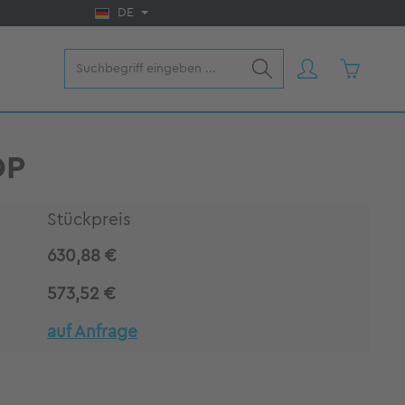
DE
Warenkorb
DP
Stückpreis
630,88 €
573,52 €
auf Anfrage