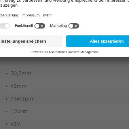
ür strukturintegrierte Antriebstechnik. Original
it. Höchste Design-Freiheit durch Einbausätze Hoh
mes Design durch höchsten Kupferfüllfaktor mitte
rukturintegration Gewichts- und bauraumoptimier
eit durch hohe Bandbreite und niedrigsten Oberwel
30,5mm
42mm
7340rpm
1,24Nm
48V