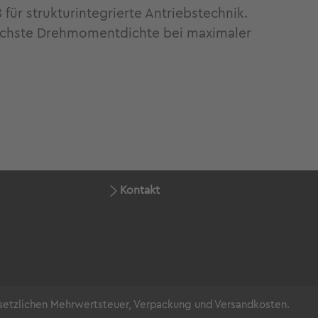
ür strukturintegrierte Antriebstechnik.
öchste Drehmomentdichte bei maximaler
Kontakt
gesetzlichen Mehrwertsteuer, Verpackung und Versandkosten.