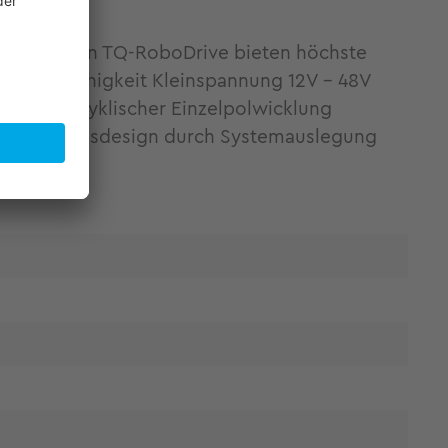
produkte von TQ-RoboDrive bieten höchste
lwellenfähigkeit Kleinspannung 12V - 48V
ls orthozyklischer Einzelpolwicklung
tes Antriebsdesign durch Systemauslegung
lenanteil