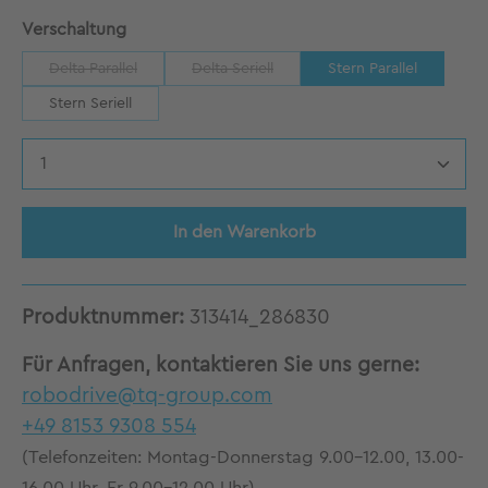
auswählen
Verschaltung
Delta Parallel
Delta Seriell
Stern Parallel
(Diese Option ist zurzeit nicht verfügbar.)
(Diese Option ist zurzeit nicht verfügbar.)
Stern Seriell
Produkt Anzahl: Gib den gewünschten Wert 
In den Warenkorb
Produktnummer:
313414_286830
Für Anfragen, kontaktieren Sie uns gerne:
robodrive@tq-group.com
+49 8153 9308 554
(Telefonzeiten: Montag-Donnerstag 9.00-12.00, 13.00-